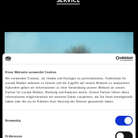
Diese Webseite verwendet Cookies
Wir verwenden Cookies, um Inhalte und Anzeigen zu personalisieren, Funktionen für
soziale Medien anbieten zu können und die Zugriffe auf unsere Website zu analysieren.
Außerdem geben wir Informationen zu Ihrer Verwendung unserer Website an unsere
Partner für soziale Medien, Werbung und Analysen weiter. Unsere Partner führen diese
Informationen möglicherweise mit weiteren Daten zusammen, die Sie ihnen bereitgestellt
haben oder die sie im Rahmen Ihrer Nutzung der Dienste gesammelt haben.
Einwilligungsauswahl
Notwendig
Notdienst bei Schornsteinbränden
Präferenzen